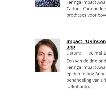
Feringa Impact Awar
Carloni. Carloni de
protheses voor bov
Raffaella Carloni vertelt meer over h
Pas uw cookie ins
Impact: 'URinCont
app
Datum:
06 mei 
Een van de drie on
Feringa Impact Awar
epidemioloog Anne 
behandeling van uri
'URinControl'.
Loohuis vertelt meer over haar onder