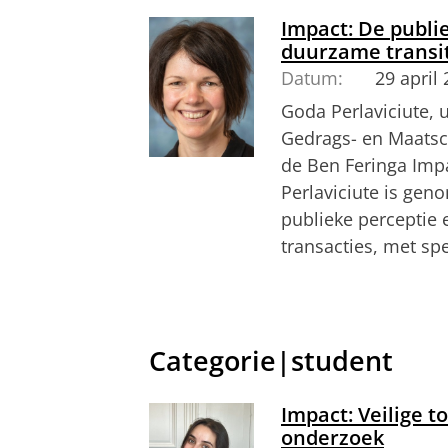
Pas uw cookie ins
Impact: De publi
duurzame transi
Datum:
29 april
Goda Perlaviciute, 
Gedrags- en Maatsc
de Ben Feringa Impa
Perlaviciute is ge
publieke perceptie
transacties, met sp
Goda Perlaviciute vertelt meer over 
Pas uw cookie ins
Categorie|student
Impact: Veilige 
onderzoek