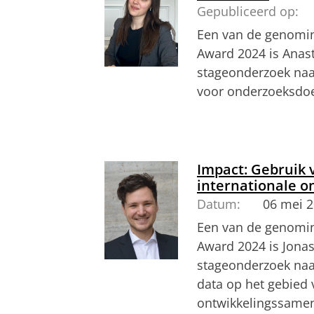
Gepubliceerd op:
Een van de genomin
Award 2024 is Anast
stageonderzoek naa
voor onderzoeksdoe
Anastasija Spajic vertelt meer over h
Pas uw cookie ins
Impact: Gebruik v
internationale 
Datum:
06 mei 
Een van de genomin
Award 2024 is Jonas
stageonderzoek naar
data op het gebied 
ontwikkelingssame