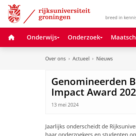
Skip
Skip
to
to
Content
Navigation
breed in kenni
Home
Onderwijs
Onderzoek
Maatsch
Over ons
Actueel
Nieuws
Genomineerden B
Impact Award 20
13 mei 2024
Jaarlijks onderscheidt de Rijksunive
haar onderzoekers en studenten op