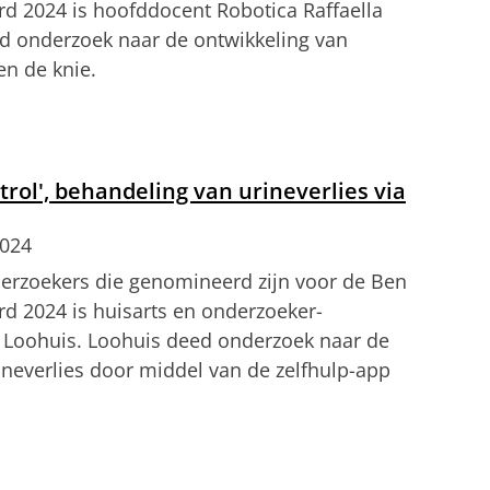
d 2024 is hoofddocent Robotica Raffaella
ed onderzoek naar de ontwikkeling van
en de knie.
aar onderzoeksproject
tellingen aan
om deze video te zien
rol', behandeling van urineverlies via
2024
derzoekers die genomineerd zijn voor de Ben
d 2024 is huisarts en onderzoeker-
Loohuis. Loohuis deed onderzoek naar de
neverlies door middel van de zelfhulp-app
zoeksproject