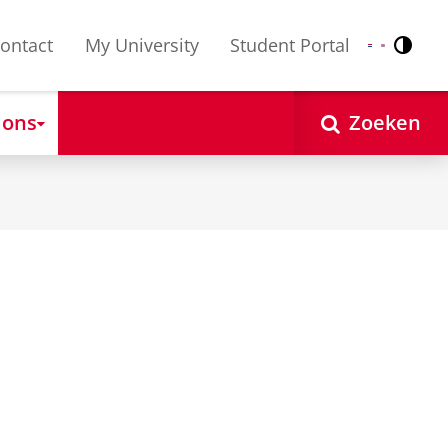
ontact
My University
Student Portal
Contr
Nederlands
English
 ons
Zoeken