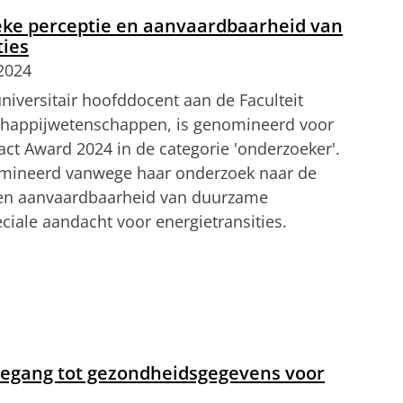
tellingen aan
om deze video te zien
eke perceptie en aanvaardbaarheid van
ties
 2024
universitair hoofddocent aan de Faculteit
happijwetenschappen, is genomineerd voor
ct Award 2024 in de categorie 'onderzoeker'.
nomineerd vanwege haar onderzoek naar de
 en aanvaardbaarheid van duurzame
eciale aandacht voor energietransities.
haar onderzoeksproject
tellingen aan
om deze video te zien
toegang tot gezondheidsgegevens voor