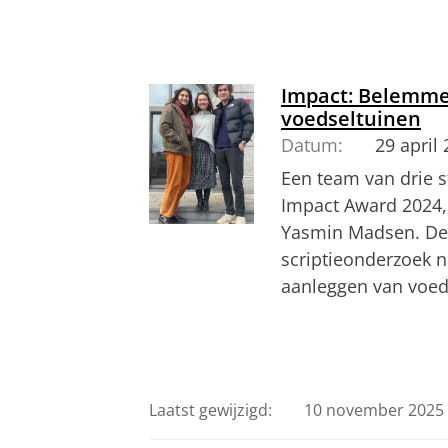
Jonas Göbel vertelt meer over zijn st
Pas uw cookie ins
Impact: Belemme
voedseltuinen
Datum:
29 april
Een team van drie 
Impact Award 2024, 
Yasmin Madsen. De
scriptieonderzoek 
aanleggen van voed
Leslie Knigge, Martin Ottens en Yasm
scriptieonderzoek
Pas uw cookie ins
Laatst gewijzigd:
10 november 2025 