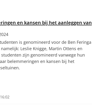
ageonderzoek
tellingen aan
om deze video te zien
ringen en kansen bij het aanleggen van
 2024
studenten is genomineerd voor de Ben Feringa
namelijk: Leslie Knigge, Martin Ottens en
 studenten zijn genomineerd vanwege hun
naar belemmeringen en kansen bij het
seltuinen.
in Madsen vertellen meer over hun
tellingen aan
om deze video te zien
16:02