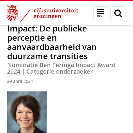
Skip
Skip
Over ons
Actueel
Nieuws
Menu
Zoek
to
to
en
Content
Navigation
zoeken
Impact: De publieke
perceptie en
aanvaardbaarheid van
duurzame transities
Nominatie Ben Feringa Impact Award
2024 | Categorie onderzoeker
29 april 2024