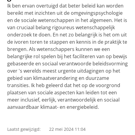
Ik ben ervan overtuigd dat beter beleid kan worden
bereikt met inzichten uit de omgevingspsychologie
en de sociale wetenschappen in het algemeen. Het is
van cruciaal belang rigoureus wetenschappelijk
onderzoek te doen. En net zo belangrijk is het om uit
de ivoren toren te stappen en kennis in de praktijk te
brengen. Als wetenschappers kunnen we een
belangrijke rol spelen bij het faciliteren van op bewijs
gebaseerde en sociaal verantwoorde beleidsvorming
over 's werelds meest urgente uitdagingen op het
gebied van klimaatverandering en duurzame
transities. Ik heb geleerd dat het op de voorgrond
plaatsen van sociale aspecten kan leiden tot een
meer inclusief, eerlijk, verantwoordelijk en sociaal
aanvaardbaar klimaat- en energiebeleid.
Goda Perlaviciute vertelt meer over haar
onderzoeksproject
Pas uw cookie instellingen aan
om deze
video te zien
Laatst gewijzigd:
22 mei 2024 11:04