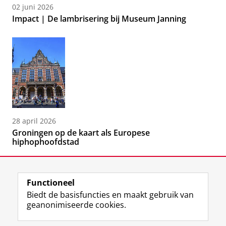
02 juni 2026
Impact | De lambrisering bij Museum Janning
28 april 2026
Groningen op de kaart als Europese
hiphophoofdstad
Functioneel
Biedt de basisfuncties en maakt gebruik van
geanonimiseerde cookies.
F
L
R
I
Y
Volg de RUG