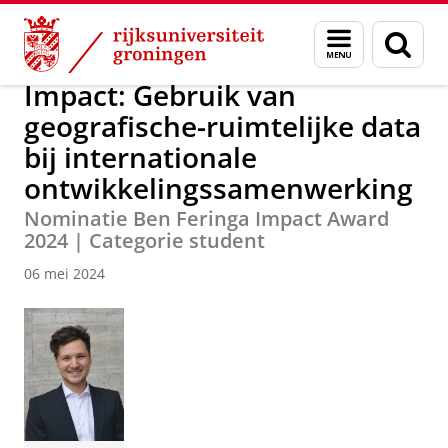
Skip
Skip
Over ons
Actueel
Nieuws
Menu
Zoek
to
to
en
Content
Navigation
zoeken
Impact: Gebruik van
geografische-ruimtelijke data
bij internationale
ontwikkelingssamenwerking
Nominatie Ben Feringa Impact Award
2024 | Categorie student
06 mei 2024