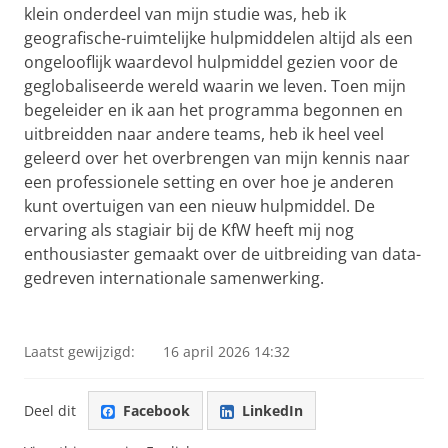
klein onderdeel van mijn studie was, heb ik
geografische-ruimtelijke hulpmiddelen altijd als een
ongelooflijk waardevol hulpmiddel gezien voor de
geglobaliseerde wereld waarin we leven. Toen mijn
begeleider en ik aan het programma begonnen en
uitbreidden naar andere teams, heb ik heel veel
geleerd over het overbrengen van mijn kennis naar
een professionele setting en over hoe je anderen
kunt overtuigen van een nieuw hulpmiddel. De
ervaring als stagiair bij de KfW heeft mij nog
enthousiaster gemaakt over de uitbreiding van data-
gedreven internationale samenwerking.
Jonas Göbel vertelt meer over zijn stageonderzoek
Pas uw cookie instellingen aan
om deze
video te zien
Laatst gewijzigd:
16 april 2026 14:32
Deel dit
Facebook
LinkedIn