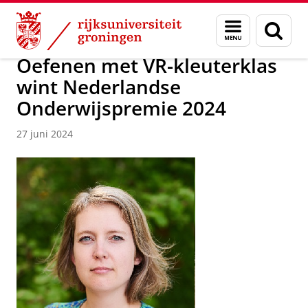
Skip
Skip
Over ons
Actueel
Nieuws
Menu
Zoek
to
to
en
Content
Navigation
zoeken
Oefenen met VR-kleuterklas
wint Nederlandse
Onderwijspremie 2024
27 juni 2024