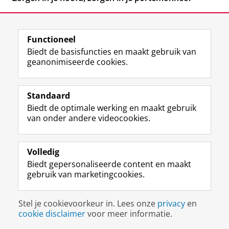
Functioneel
Biedt de basisfuncties en maakt gebruik van
geanonimiseerde cookies.
F
L
R
I
Y
Volg de RUG
a
i
S
n
o
Standaard
c
n
S
s
u
Biedt de optimale werking en maakt gebruik
e
k
-
t
T
Studiekiezers
van onder andere videocookies.
b
e
f
a
u
Maatschappij/bedrijven
o
d
e
g
b
o
I
e
r
e
Alumni
k
n
d
a
-
Volledig
p
-
R
m
k
Biedt gepersonaliseerde content en maakt
Over ons
a
p
i
-
a
gebruik van marketingcookies.
g
a
j
a
n
i
g
k
c
a
Disclaimer & Copyright
Privacy
Cookies
n
i
s
c
a
Stel je cookievoorkeur in. Lees onze
privacy
en
Inloggen
a
n
u
o
l
cookie disclaimer
voor meer informatie.
R
a
n
u
R