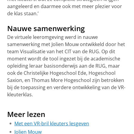
aangeleerd en daarmee ook met meer plezier voor
de klas staan.’
Nauwe samenwerking
De virtuele leeromgeving werd in nauwe
samenwerking met Jolien Mouw ontwikkeld door het
team Visualisatie van het CIT van de RUG. Op dit
moment wordt de tool ingezet bij de academische
opleiding leraar basisonderwijs aan de RUG, maar
ook de Christelijke Hogeschool Ede, Hogeschool
Saxion, en Thomas More Hogeschool zijn betrokken
bij de toepassing en verdere ontwikkeling van de VR-
kleuterklas.
Rijksuniversiteit Groningen genomineerd voor de
Nederlandse Onderwijspremie
Pas uw cookie instellingen aan
om deze
video te zien
Meer lezen
Met een VR-bril kleuters lesgeven
Jolien Mouw