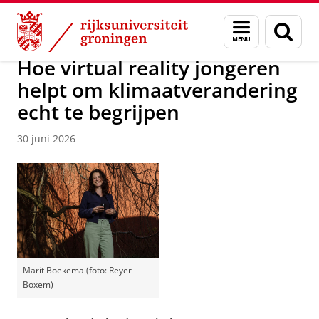
Skip
Skip
Over ons
Actueel
Nieuws
Nieuwsberichten
Menu
Zoek
to
to
en
Content
Navigation
zoeken
Hoe virtual reality jongeren
helpt om klimaatverandering
echt te begrijpen
30 juni 2026
Marit Boekema (foto: Reyer
Boxem)