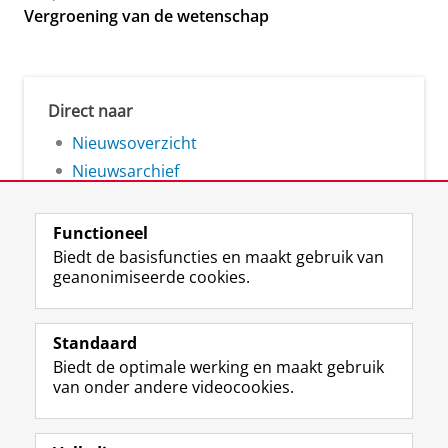
Vergroening van de wetenschap
Direct naar
Nieuwsoverzicht
Nieuwsarchief
Functioneel
Biedt de basisfuncties en maakt gebruik van
geanonimiseerde cookies.
F
L
R
I
Y
Volg de RUG
a
i
S
n
o
Standaard
c
n
S
s
u
Biedt de optimale werking en maakt gebruik
e
k
-
t
T
Studiekiezers
van onder andere videocookies.
b
e
f
a
u
Maatschappij/bedrijven
o
d
e
g
b
o
I
e
r
e
Alumni