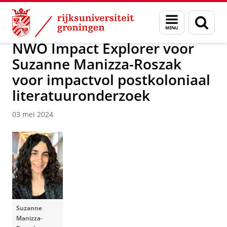
Skip
Skip
Over ons
Actueel
Nieuws
Menu
Zoek
to
to
en
Content
Navigation
zoeken
NWO Impact Explorer voor
Suzanne Manizza-Roszak
voor impactvol postkoloniaal
literatuuronderzoek
03 mei 2024
Suzanne
Manizza-