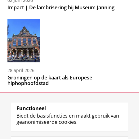
02 juni 2026
Impact | De lambrisering bij Museum Janning
28 april 2026
Groningen op de kaart als Europese
hiphophoofdstad
Functioneel
Biedt de basisfuncties en maakt gebruik van
geanonimiseerde cookies.
F
L
R
I
Y
Volg de RUG
a
i
S
n
o