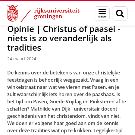
Skip
Skip
Over ons
Actueel
Nieuws
Menu
Zoek
to
to
en
Content
Navigation
zoeken
Opinie | Christus of paasei -
niets is zo veranderlijk als
tradities
24 maart 2024
De kennis over de betekenis van onze christelijke
feestdagen is behoorlijk weggezakt. Vraag in een
winkelstraat naar wat we vieren met Pasen, en je
zult waarschijnlijk iets horen over de paashaas. Is
het tijd om Pasen, Goede Vrijdag en Pinksteren af te
schaffen? Mathilde van Dijk
, universitair docent
geschiedenis van het christendom, vindt van niet.
We doen er volgens haar goed aan om de kennis
over deze tradities wat op te krikken. Tegelijkertijd