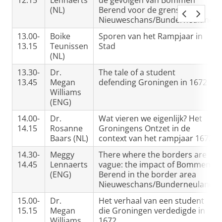
12.15
Lennaerts
de gevolgen van Bommen
(NL)
Berend voor de grensregio
Nieuweschans/Bunderneuland
13.00-
Boike
Sporen van het Rampjaar in
13.15
Teunissen
Stad
(NL)
13.30-
Dr.
The tale of a student
13.45
Megan
defending Groningen in 1672
Williams
(ENG)
14.00-
Dr.
Wat vieren we eigenlijk? Het
14.15
Rosanne
Groningens Ontzet in de
Baars (NL)
context van het rampjaar 1672
14.30-
Meggy
There where the borders are
14.45
Lennaerts
vague: the impact of Bommen
(ENG)
Berend in the border area
Nieuweschans/Bunderneuland
15.00-
Dr.
Het verhaal van een student
15.15
Megan
die Groningen verdedigde in
Williams
1672