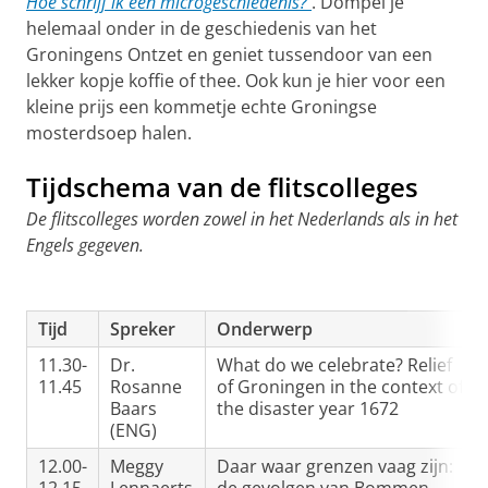
Hoe schrijf ik een microgeschiedenis?
. Dompel je
helemaal onder in de geschiedenis van het
Groningens Ontzet en geniet tussendoor van een
lekker kopje koffie of thee. Ook kun je hier voor een
kleine prijs een kommetje echte Groningse
mosterdsoep halen.
Tijdschema van de flitscolleges
De flitscolleges worden zowel in het Nederlands als in het
Engels gegeven.
Tijd
Spreker
Onderwerp
11.30-
Dr.
What do we celebrate? Relief
11.45
Rosanne
of Groningen in the context of
Baars
the disaster year 1672
(ENG)
12.00-
Meggy
Daar waar grenzen vaag zijn: