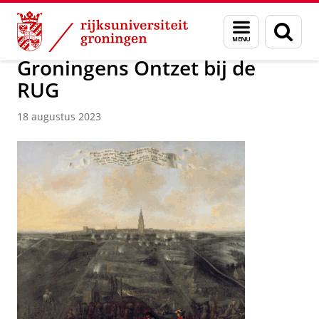
Skip
Skip
Over ons
Actueel
Nieuws
Menu
Zoek
to
to
en
Content
Navigation
zoeken
Groningens Ontzet bij de
RUG
18 augustus 2023