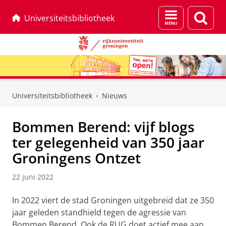
Menu
Zoek
Universiteitsbibliotheek
en
zoeken
Skip
Skip
to
to
Universiteitsbibliotheek
Nieuws
Content
Navigation
Bommen Berend: vijf blogs
ter gelegenheid van 350 jaar
Groningens Ontzet
22 juni 2022
In 2022 viert de stad Groningen uitgebreid dat ze 350
jaar geleden standhield tegen de agressie van
Bommen Berend. Ook de RUG doet actief mee aan