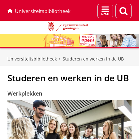
Menu
Zoek
Universiteitsbibliotheek
en
zoeken
Skip
Skip
to
to
Universiteitsbibliotheek
Studeren en werken in de UB
Content
Navigation
Studeren en werken in de UB
Werkplekken