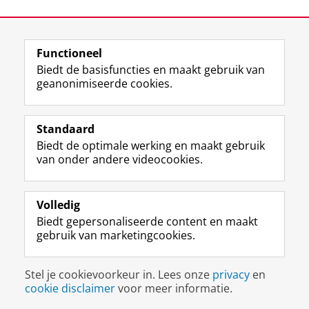
View this page in:
English
Functioneel
Biedt de basisfuncties en maakt gebruik van
geanonimiseerde cookies.
M
I
Volg ons op
a
n
Standaard
s
s
Biedt de optimale werking en maakt gebruik
t
t
De UB voor medewerkers
van onder andere videocookies.
o
a
De UB voor studenten
d
g
o
r
Praktisch
n
a
Volledig
p
m
Biedt gepersonaliseerde content en maakt
Over de UB
r
-
gebruik van marketingcookies.
o
a
f
c
Disclaimer & Copyright
Privacy
Cookies
i
c
Stel je cookievoorkeur in. Lees onze
privacy
en
Inloggen
e
o
cookie disclaimer
voor meer informatie.
l
u