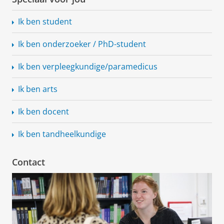
d
e
Ik ben student
k
o
Ik ben onderzoeker / PhD-student
n
z
Ik ben
verpleegkundige/paramedicus
e
c
Ik ben arts
o
l
Ik ben docent
l
e
Ik ben tandheelkundige
c
t
i
Contact
e