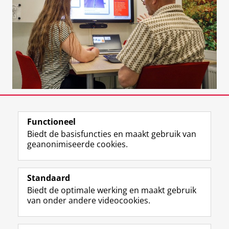
Functioneel
View this page in:
English
Biedt de basisfuncties en maakt gebruik van
geanonimiseerde cookies.
Standaard
F
I
M
B
Volg ons op
Biedt de optimale werking en maakt gebruik
a
n
a
l
van onder andere videocookies.
c
s
s
u
e
t
t
e
Over ons
b
a
o
s