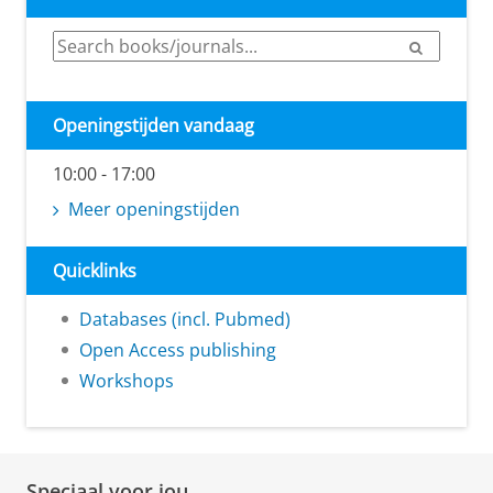
e
B
S
e
i
a
r
b
c
Openingstijden vandaag
h
l
10:00 - 17:00
i
Meer openingstijden
o
t
Quicklinks
h
e
Databases (incl. Pubmed)
Open Access publishing
e
Workshops
k
O
n
t
Speciaal voor jou