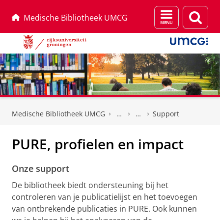
Menu
Zoek
Medische Bibliotheek UMCG
en
zoeken
Skip
Skip
to
to
Medische Bibliotheek UMCG
Support
Content
Navigation
PURE, profielen en impact
Onze support
De bibliotheek biedt ondersteuning bij het
controleren van je publicatielijst en het toevoegen
van ontbrekende publicaties in PURE. Ook kunnen