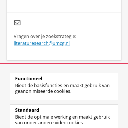
Vragen over je zoekstrategie:
literaturesearch@umcg.nl
Functioneel
View this page in:
English
Biedt de basisfuncties en maakt gebruik van
geanonimiseerde cookies.
Standaard
F
I
M
B
Volg ons op
Biedt de optimale werking en maakt gebruik
a
n
a
l
van onder andere videocookies.
c
s
s
u