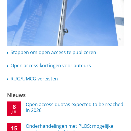
Stappen om open access te publiceren
Open
access-kortingen
voor auteurs
RUG/UMCG vereisten
Nieuws
Open access quotas expected to be reached
8
in 2026
JUL
Onderhandelingen met PLOS: mogelijke
15