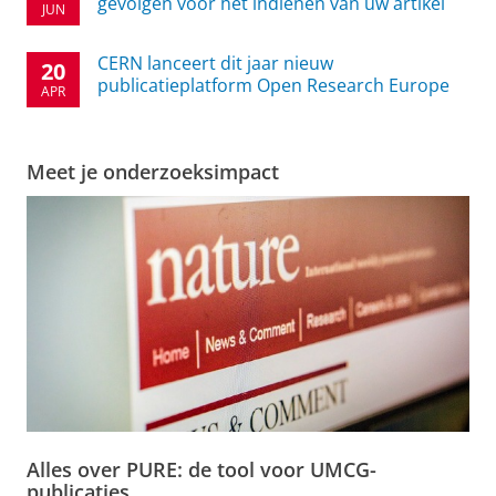
gevolgen voor het indienen van uw artikel
JUN
CERN lanceert dit jaar nieuw
20
publicatieplatform Open Research Europe
APR
Meet je onderzoeksimpact
Alles over PURE: de tool voor UMCG-
publicaties