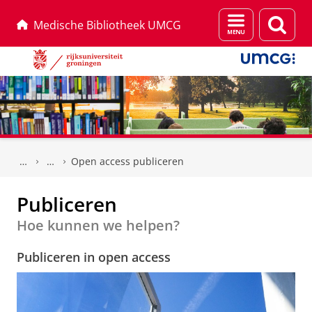
Menu
Zoek
Medische Bibliotheek UMCG
en
zoeken
Skip
Skip
to
to
Open access publiceren
Content
Navigation
Publiceren
Hoe kunnen we helpen?
Publiceren in open access