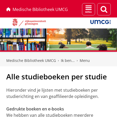
Menu
Zoek
Medische Bibliotheek UMCG
en
zoeken
Skip
Skip
to
to
Medische Bibliotheek UMCG
Ik ben...
Menu
Content
Navigation
Alle studieboeken per studie
Hieronder vind je lijsten met studieboeken per
studierichting en van geaffilieerde opleidingen.
Gedrukte boeken en e-books
We hebben van alle studieboeken meerdere