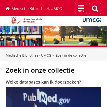
Menu
Zoek
Medische Bibliotheek UMCG
en
zoeken
Skip
Skip
to
to
Medische Bibliotheek UMCG
Zoek in de collectie
Content
Navigation
Zoek in onze collectie
Welke databases kan ik doorzoeken?