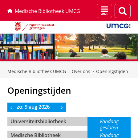
Menu
Zoek
Medische Bibliotheek UMCG
en
zoeken
Skip
Skip
to
to
Medische Bibliotheek UMCG
Over ons
Openingstijden
Content
Navigation
Openingstijden
zo, 9 aug 2026
Universiteitsbibliotheek
Vandaag
gesloten
Medische Bibliotheek
Vandaag