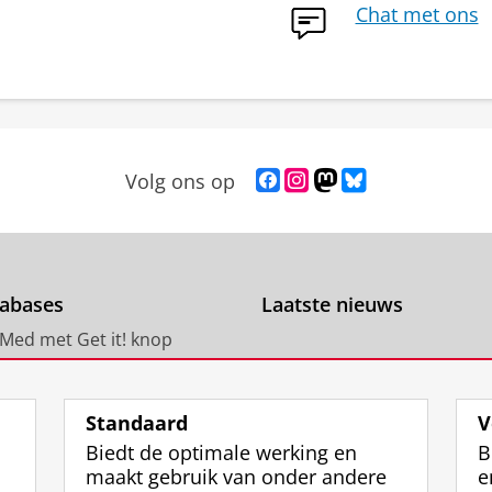
Chat met ons
F
I
M
B
Volg ons op
a
n
a
l
c
s
s
u
e
t
t
e
b
a
o
s
o
g
d
k
abases
Laatste nieuws
o
r
o
y
Med met Get it! knop
k
a
n
p
p
m
p
r
e databases
a
-
r
o
g
a
o
f
Standaard
V
i
c
f
i
Biedt de optimale werking en
B
n
c
i
e
maakt gebruik van onder andere
e