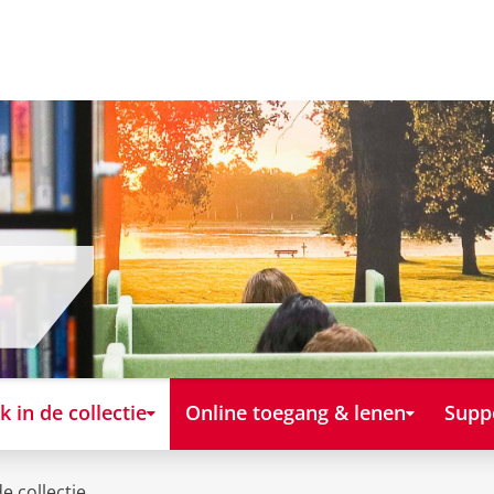
k in de collectie
Online toegang & lenen
Supp
e collectie