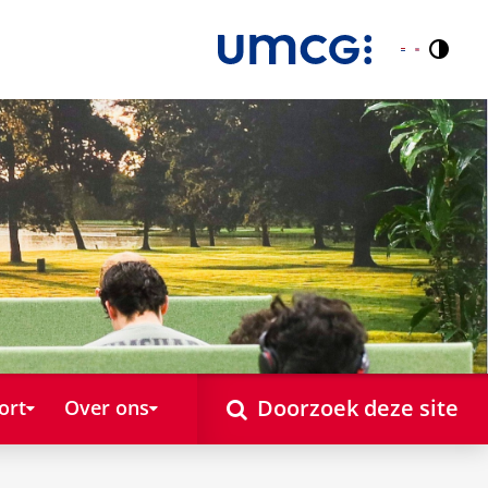
Contr
Nederlands
English
Doorzoek deze site
ort
Over ons