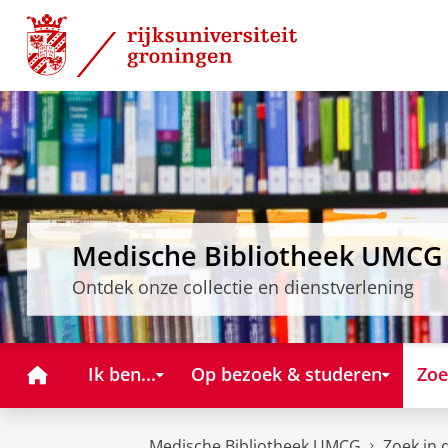
Skip
Skip
to
to
Content
Navigation
Medische Bibliotheek UMCG
Ontdek onze collectie en dienstverlening
Home
Ik ben...
Op bezoek & studeren
Zoe
Medische Bibliotheek UMCG
Zoek in d