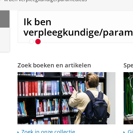
Geef je op voor een wor
Ik ben
Over EndNote, PubMed, Open Access 
meer...
verpleegkundige/param
Zoek boeken en artikelen
Spe
Zoek in onze collectie
G