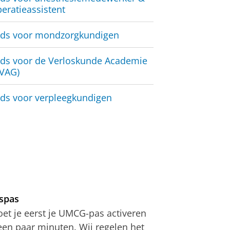
eratieassistent
ids voor
mondzorgkundigen
ids voor de Verloskunde Academie
AVAG)
ids voor
verpleegkundigen
rspas
t je eerst je UMCG-pas activeren
 een paar minuten. Wij regelen het