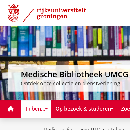
Skip
Skip
to
to
Content
Navigation
Medische Bibliotheek UMCG
Ontdek onze collectie en dienstverlening
Home
Ik ben...
Op bezoek & studeren
Zoe
Medische Bibliotheek UMCG
Ik ben...