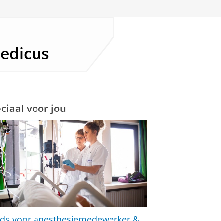
kshop
publiceren en
edicus
ciaal voor jou
ids voor
anesthesiemedewerker
&