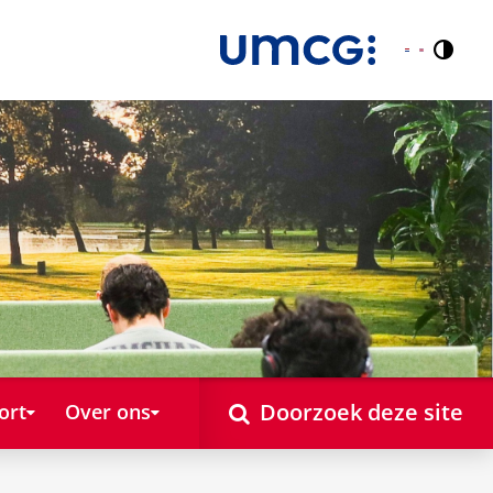
Contr
Nederlands
English
Doorzoek deze site
ort
Over ons