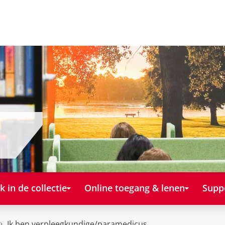
k in de collectie
Online toegang & lenen
Supp
Ik ben verpleegkundige/paramedicus