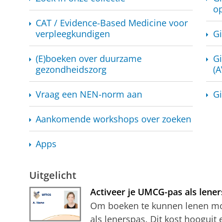
op
CAT / Evidence-Based Medicine voor
verpleegkundigen
G
(E)boeken over duurzame
G
gezondheidszorg
(
Vraag een NEN-norm aan
G
Aankomende workshops over zoeken
Apps
Uitgelicht
Activeer je UMCG-pas als lene
Om boeken te kunnen lenen moe
als lenerspas. Dit kost hooguit