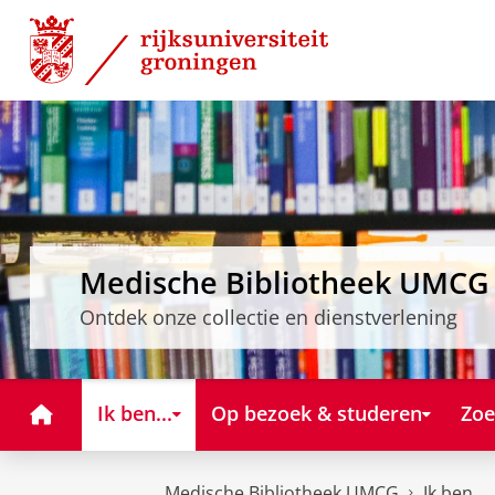
Skip
Skip
to
to
Content
Navigation
Medische Bibliotheek UMCG
Ontdek onze collectie en dienstverlening
Home
Ik ben...
Op bezoek & studeren
Zoe
Medische Bibliotheek UMCG
Ik ben...