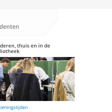
udenten
deren, thuis en in de
liotheek
peningstijden