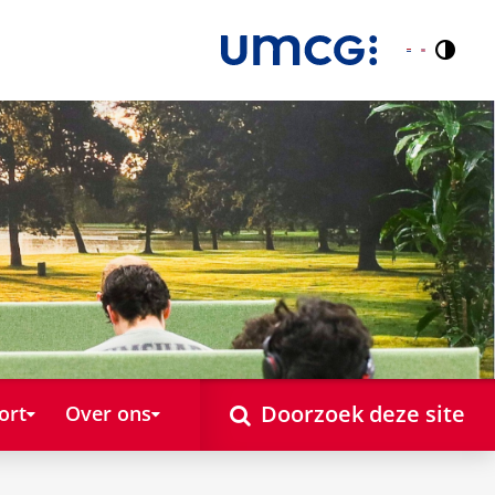
Contr
Nederlands
English
Doorzoek deze site
ort
Over ons