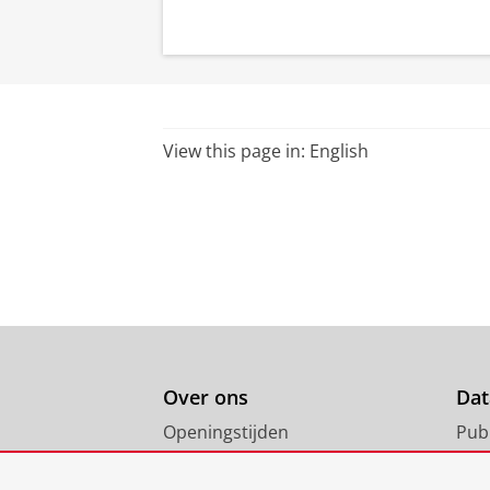
View this page in:
English
Over ons
Dat
Openingstijden
Pub
Ben je tevreden met onze
All