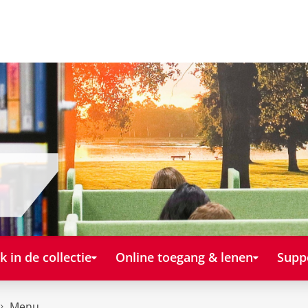
k in de collectie
Online toegang & lenen
Supp
Menu