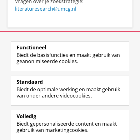
Vragen over je zoekstrategie:
literaturesearch@umcg.nl
Functioneel
View this page in:
English
Biedt de basisfuncties en maakt gebruik van
geanonimiseerde cookies.
Standaard
F
I
M
B
Volg ons op
Biedt de optimale werking en maakt gebruik
a
n
a
l
van onder andere videocookies.
c
s
s
u
e
t
t
e
Over ons
b
a
o
s
Databases
o
g
d
k
Volledig
o
r
o
y
Biedt gepersonaliseerde content en maakt
Laatste nieuws
k
a
n
p
gebruik van marketingcookies.
p
m
p
r
a
-
r
o