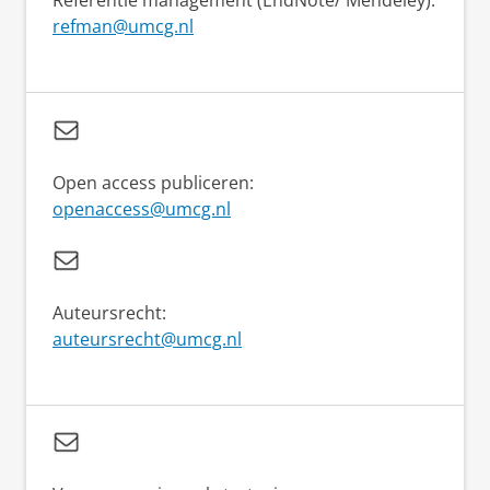
Referentie management (EndNote/ Mendeley):
refman@umcg.nl
Open access publiceren:
openaccess@umcg.nl
Auteursrecht:
auteursrecht@umcg.nl