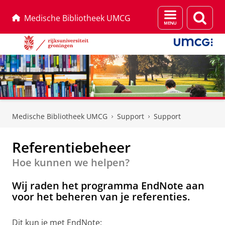
Menu
Zoek
Medische Bibliotheek UMCG
en
zoeken
Skip
Skip
to
to
Medische Bibliotheek UMCG
Support
Support
Content
Navigation
Referentiebeheer
Hoe kunnen we helpen?
Wij raden het programma EndNote aan
voor het beheren van je referenties.
Dit kun je met EndNote: