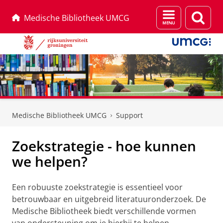
Menu
Zoek
Medische Bibliotheek UMCG
en
zoeken
Skip
Skip
to
to
Medische Bibliotheek UMCG
Support
Content
Navigation
Zoekstrategie - hoe kunnen
we helpen?
Een robuuste zoekstrategie is essentieel voor
betrouwbaar en uitgebreid literatuuronderzoek. De
Medische Bibliotheek biedt verschillende vormen