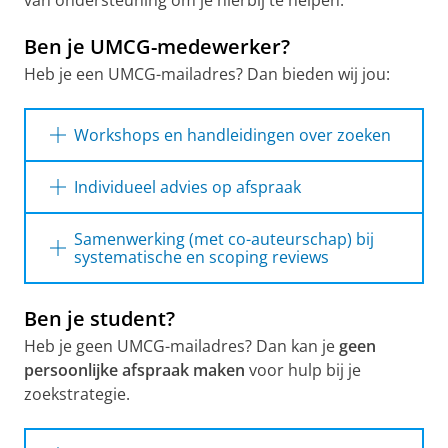
van ondersteuning om je hierbij te helpen.
Ben je UMCG-medewerker?
Heb je een UMCG-mailadres? Dan bieden wij jou:
Workshops en handleidingen over zoeken
Workshops over zoeken
Individueel advies op afspraak
Workshop PubMed
Lees hieronder wat je kunt verwachten van
Samenwerking (met co-auteurschap) bij
Workshop zoekstrategie voor een
individuele hulp — dit helpt je om goed
systematische en scoping reviews
systematische review
voorbereid een afspraak te maken.
Workshop Using ASReview for the Screening
Onze informatiespecialisten zijn
in Systematic Reviews
Ben je student?
gespecialiseerd in de search-
Je kunt een afspraak maken voor:
Alle workshops Medische Bibliotheek
methodologie van systematisch
Heb je geen UMCG-mailadres? Dan kan je
geen
literatuuronderzoek. Met een goed
Hulp en advies bij het ontwikkelen van een
persoonlijke
afspraak
maken
voor hulp bij je
Onze handleidingen over zoeken
systematische zoekstrategie, bijvoorbeeld
onderbouwde zoekmethode, leg je een stevig
zoekstrategie.
voor PubMed of andere databases
fundament voor de rest van je review.
Handleiding PubMed
Tips voor vertalen van een zoekstrategie
Samenwerking met een informatiespecialist