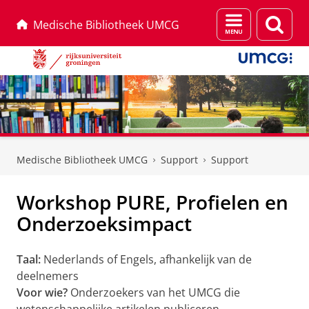
Menu
Zoek
Medische Bibliotheek UMCG
en
zoeken
Skip
Skip
to
to
Medische Bibliotheek UMCG
Support
Support
Content
Navigation
Workshop PURE, Profielen en
Onderzoeksimpact
Taal:
Nederlands of Engels, afhankelijk van de
deelnemers
Voor wie?
Onderzoekers van het UMCG die