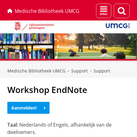
Menu
Zoek
Medische Bibliotheek UMCG
en
zoeken
Skip
Skip
to
to
Medische Bibliotheek UMCG
Support
Support
Content
Navigation
Workshop EndNote
Aanmelden!
Taal:
Nederlands of Engels, afhankelijk van de
deelnemers.