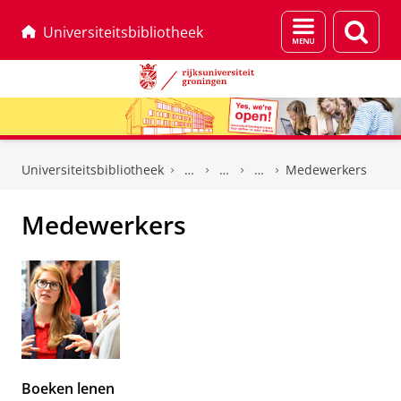
Menu
Zoek
Universiteitsbibliotheek
en
zoeken
Skip
Skip
to
to
Universiteitsbibliotheek
Medewerkers
Content
Navigation
Medewerkers
Boeken lenen