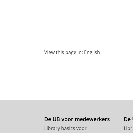
View this page in:
English
De UB voor medewerkers
De 
Library basics voor
Lib