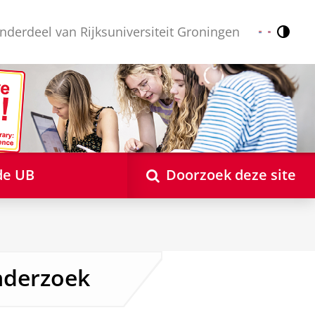
nderdeel van Rijksuniversiteit Groningen
Contr
Nederlands
English
de UB
Doorzoek deze site
nderzoek