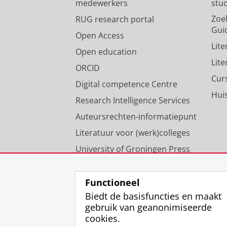
medewerkers
stu
Zoe
RUG research portal
Gui
Open Access
Lit
Open education
Lit
ORCID
Cur
Digital competence Centre
Hui
Research Intelligence Services
Auteursrechten-informatiepunt
Literatuur voor (werk)colleges
University of Groningen Press
Onze expertise
Functioneel
Biedt de basisfuncties en maakt
gebruik van geanonimiseerde
cookies.