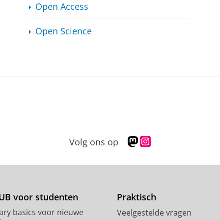
Open Access
Open Science
M
I
Volg ons op
a
n
s
s
t
t
o
a
d
g
UB voor studenten
Praktisch
o
r
rary basics voor nieuwe
Veelgestelde vragen
n
a