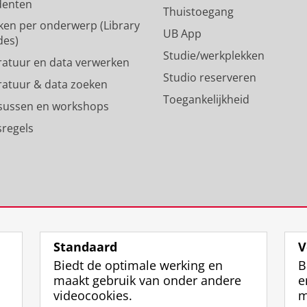
denten
p
m
Thuistoegang
ken per onderwerp (Library
r
-
UB App
des)
o
a
Studie/werkplekken
f
c
eratuur en data verwerken
i
c
Studio reserveren
eratuur & data zoeken
e
o
Toegankelijkheid
l
u
sussen en workshops
R
n
sregels
i
t
j
R
k
i
s
j
u
k
n
s
i
u
v
n
Standaard
V
e
i
Biedt de optimale werking en
B
r
v
maakt gebruik van onder andere
e
s
e
videocookies.
m
i
r