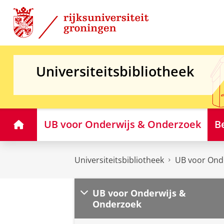
Skip
Skip
to
to
Content
Navigation
Universiteitsbibliotheek
Home
UB voor Onderwijs & Onderzoek
B
Universiteitsbibliotheek
UB voor Ond
UB voor Onderwijs &
Onderzoek