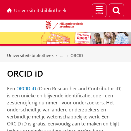
Menu
Zoek
Universiteitsbibliotheek
en
zoeken
Skip
Skip
to
to
Universiteitsbibliotheek
ORCID
Content
Navigation
ORCID iD
Een
ORCID iD
(Open Researcher and Contributor iD)
is een unieke en blijvende identificatiecode - een
zestiencijferig nummer - voor onderzoekers. Het
onderscheidt je van andere onderzoekers en
verbindt je met je wetenschappelijke werk. Een
ORCID iD is gratis, eenvoudig aan te maken en blijft
tijdens je gehele academische carrière bij je.