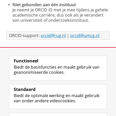
Niet gebonden aan één instituut
Je neemt je ORCID iD met je mee tijdens je gehele
academische carrière, dus ook als je verandert
van universiteit of onderzoeksinstituut.
ORCID-support:
orcid@rug.nl
|
orcid@umcg.nl
Laatst gewijzigd:
17 november 2025 12:17
Functioneel
View this page in:
English
Biedt de basisfuncties en maakt gebruik van
geanonimiseerde cookies.
M
I
Volg ons op
a
n
Standaard
s
s
Biedt de optimale werking en maakt gebruik
t
t
De UB voor medewerkers
van onder andere videocookies.
o
a
De UB voor studenten
d
g
o
r