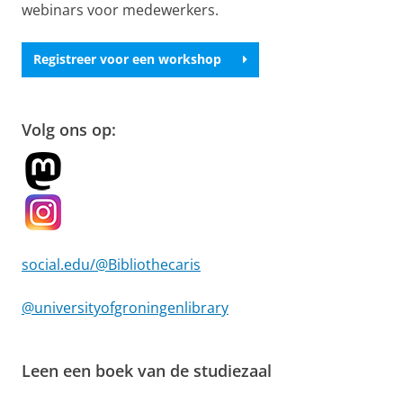
webinars voor medewerkers.
Registreer voor een workshop
Volg ons op:
social.edu/@Bibliothecaris
@universityofgroningenlibrary
Leen een boek van de studiezaal
Zo werkt het!
Pas uw cookie instellingen aan
om deze