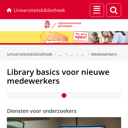
Menu
Zoek
Universiteitsbibliotheek
en
zoeken
Skip
Skip
to
to
Universiteitsbibliotheek
Medewerkers
Content
Navigation
Library basics voor nieuwe
medewerkers
Workshops
Diensten voor onderzoekers