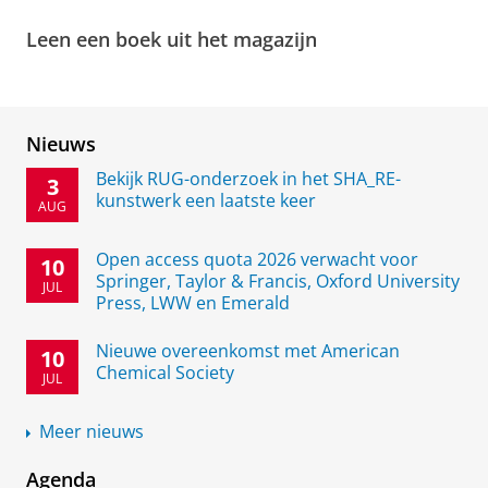
video te zien
Leen een boek uit het magazijn
Zo werkt het!
Pas uw cookie instellingen aan
om deze
video te zien
Nieuws
Bekijk RUG-onderzoek in het SHA_RE-
3
kunstwerk een laatste keer
AUG
Open access quota 2026 verwacht voor
10
Springer, Taylor & Francis, Oxford University
JUL
Press, LWW en Emerald
Nieuwe overeenkomst met American
10
Chemical Society
JUL
Meer nieuws
Agenda