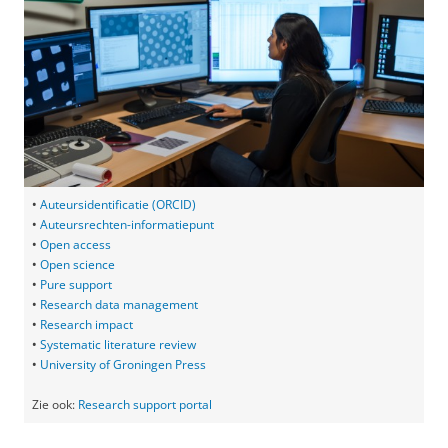
•
Auteursidentificatie (ORCID)
•
Auteursrechten-informatiepunt
•
Open access
•
Open science
•
Pure support
•
Research data management
•
Research impact
•
Systematic literature review
•
University of Groningen Press
Zie ook:
Research support portal