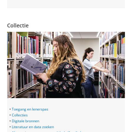
Collectie
•
Toegang en lenerspas
•
Collecties
•
Digitale bronnen
•
Literatuur en data zoeken