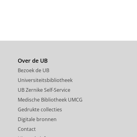
Over de UB
Bezoek de UB
Universiteitsbibliotheek
UB Zernike Self-Service
Medische Bibliotheek UMCG
Gedrukte collecties
Digitale bronnen
Contact