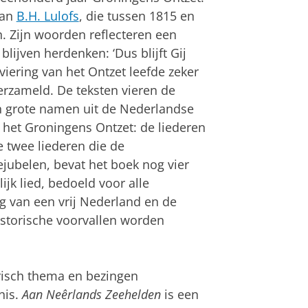
van
B.H. Lulofs
, die tussen 1815 en
. Zijn woorden reflecteren een
lijven herdenken: ‘Dus blijft Gij
 viering van het Ontzet leefde zeker
 verzameld. De teksten vieren de
n grote namen uit de Nederlandse
 het Groningens Ontzet: de liederen
e twee liederen die de
ubelen, bevat het boek nog vier
lijk lied, bedoeld voor alle
ng van een vrij Nederland en de
istorische voorvallen worden
risch thema en bezingen
nis.
Aan Neêrlands Zeehelden
is een