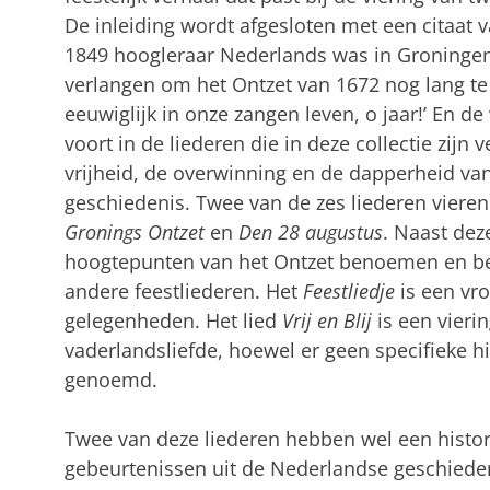
De inleiding wordt afgesloten met een citaat 
1849 hoogleraar Nederlands was in Groningen
verlangen om het Ontzet van 1672 nog lang te b
eeuwiglijk in onze zangen leven, o jaar!’ En de
voort in de liederen die in deze collectie zijn
vrijheid, de overwinning en de dapperheid va
geschiedenis. Twee van de zes liederen vieren
Gronings Ontzet
en
Den 28 augustus
. Naast dez
hoogtepunten van het Ontzet benoemen en bej
andere feestliederen. Het
Feestliedje
is een vro
gelegenheden. Het lied
Vrij en Blij
is een vieri
vaderlandsliefde, hoewel er geen specifieke h
genoemd.
Twee van deze liederen hebben wel een histo
gebeurtenissen uit de Nederlandse geschiede