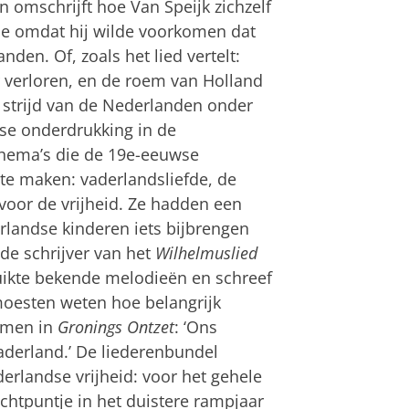
n omschrijft hoe Van Speijk zichzelf
de omdat hij wilde voorkomen dat
den. Of, zoals het lied vertelt:
r verloren, en de roem van Holland
de strijd van de Nederlanden onder
se onderdrukking in de
 thema’s die de 19e-eeuwse
te maken: vaderlandsliefde, de
oor de vrijheid. Ze hadden een
rlandse kinderen iets bijbrengen
de schrijver van het
Wilhelmuslied
bruikte bekende melodieën en schreef
 moesten weten hoe belangrijk
 men in
Gronings Ontzet
: ‘Ons
aderland.’ De liederenbundel
erlandse vrijheid: voor het gehele
htpuntje in het duistere rampjaar