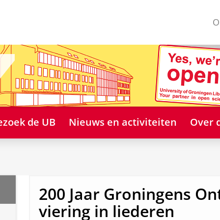
O
ezoek de UB
Nieuws en activiteiten
Over 
200 Jaar Groningens Ont
viering in liederen