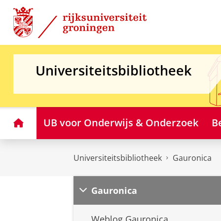
Skip
Skip
to
to
Content
Navigation
Universiteitsbibliotheek
Home
UB voor Onderwijs & Onderzoek
B
Universiteitsbibliotheek
Gauronica
Gauronica
Weblog Gauronica