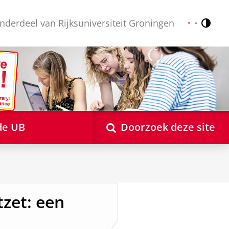
nderdeel van Rijksuniversiteit Groningen
Contr
Nederlands
English
de UB
Doorzoek deze site
zet: een