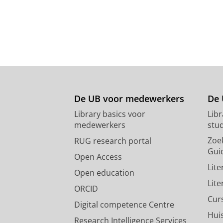
De UB voor medewerkers
De 
Library basics voor
Lib
medewerkers
stu
Zoe
RUG research portal
Gui
Open Access
Lit
Open education
Lit
ORCID
Cur
Digital competence Centre
Hui
Research Intelligence Services