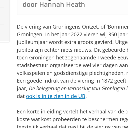
door Hannah Heath
De viering van Groningens Ontzet, of ‘Bommen 
Groningen. In het jaar 2022 vieren wij 350 jaa
jubileumjaar wordt extra groots gevierd. Uitg
jubilea zijn echter niets nieuws. Dit gebeurde 
toen Groningen het zogenaamde Tweede Eeuwf
stadsbestuur organiseerde wel vier dagen aan 
volksspelen en godsdienstige plechtigheden, 
Een goede indruk van de viering in 1872 geeft 
jaar,
De belegering en verlossing van Groningen i
dat
ook is in te zien in de UB
.
Een korte inleiding vertelt het verhaal van de
koste wat kost probeerden te beschermen tegen
feestelijk verhaal dat past bij de viering van