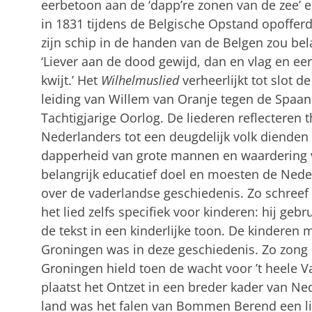
eerbetoon aan de ‘dapp’re zonen van de zee’ e
in 1831 tijdens de Belgische Opstand opoffer
zijn schip in de handen van de Belgen zou belan
‘Liever aan de dood gewijd, dan en vlag en ee
kwijt.’ Het
Wilhelmuslied
verheerlijkt tot slot 
leiding van Willem van Oranje tegen de Spaan
Tachtigjarige Oorlog. De liederen reflecteren
Nederlanders tot een deugdelijk volk dienden 
dapperheid van grote mannen en waardering v
belangrijk educatief doel en moesten de Nede
over de vaderlandse geschiedenis. Zo schreef 
het lied zelfs specifiek voor kinderen: hij ge
de tekst in een kinderlijke toon. De kinderen
Groningen was in deze geschiedenis. Zo zong
Groningen hield toen de wacht voor ’t heele V
plaatst het Ontzet in een breder kader van Ned
land was het falen van Bommen Berend een lic