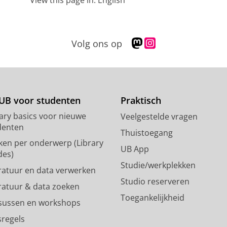
View this page in:
English
M
I
Volg ons op
a
n
s
s
t
t
o
a
d
g
UB voor studenten
Praktisch
o
r
rary basics voor nieuwe
Veelgestelde vragen
n
a
denten
p
m
Thuistoegang
ken per onderwerp (Library
r
-
UB App
des)
o
a
Studie/werkplekken
f
c
eratuur en data verwerken
i
c
Studio reserveren
eratuur & data zoeken
e
o
Toegankelijkheid
l
u
sussen en workshops
R
n
sregels
i
t