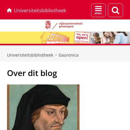
Menu
Zoek
Universiteitsbibliotheek
en
zoeken
Skip
Skip
to
to
Universiteitsbibliotheek
Gauronica
Content
Navigation
Over dit blog