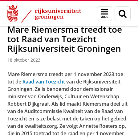
Skip
Skip
Over ons
Actueel
Nieuws
Menu
Zoek
to
to
en
Content
Navigation
zoeken
Mare Riemersma treedt toe
tot Raad van Toezicht
Rijksuniversiteit Groningen
18 oktober 2023
Mare Riemersma treedt per 1 november 2023 toe
tot de
Raad van Toezicht
van de Rijksuniversiteit
Groningen. Ze is benoemd door demissionair
minister van Onderwijs, Cultuur en Wetenschap
Robbert Dijkgraaf. Als lid maakt Riemersma deel uit
van de Auditcommissie Kwaliteit van de Raad van
Toezicht en is ze belast met de taken op het gebied
van de kwaliteitszorg. Ze volgt Annette Roeters op,
die in 2015 toetrad tot de raad en per 1 november