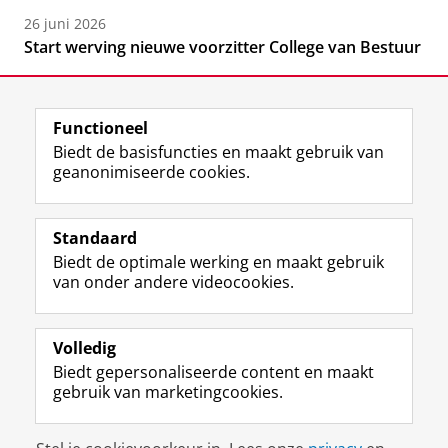
26 juni 2026
Start werving nieuwe voorzitter College van Bestuur
Functioneel
Biedt de basisfuncties en maakt gebruik van
geanonimiseerde cookies.
F
L
R
I
Y
Volg de RUG
a
i
S
n
o
Standaard
c
n
S
s
u
Biedt de optimale werking en maakt gebruik
e
k
-
t
T
Studiekiezers
van onder andere videocookies.
b
e
f
a
u
Maatschappij/bedrijven
o
d
e
g
b
o
I
e
r
e
Alumni
k
n
d
a
-
Volledig
p
-
R
m
k
Biedt gepersonaliseerde content en maakt
Over ons
a
p
i
-
a
gebruik van marketingcookies.
g
a
j
a
n
i
g
k
c
a
Disclaimer & Copyright
Privacy
Cookies
n
i
s
c
a