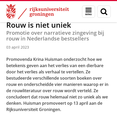
Skip
Skip
Over ons
Actueel
Nieuws
Menu
Zoek
to
to
en
Content
Navigation
zoeken
Rouw is niet uniek
Promotie over narratieve zingeving bij
rouw in Nederlandse bestsellers
03 april 2023
Promovenda Krina Huisman onderzocht hoe we
betekenis geven aan het verlies van een dierbare
door het verlies als verhaal te vertellen. Ze
bestudeerde verschillende soorten boeken over
rouw en onderscheidde vier manieren waarop er in
de rouwliteratuur over rouw wordt verteld. Ze
concludeert dat rouw helemaal niet zo uniek als we
denken. Huisman promoveert op 13 april aan de
Rijksuniversiteit Groningen.