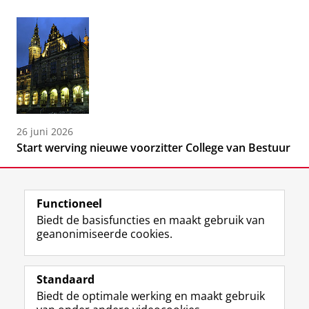
26 juni 2026
Start werving nieuwe voorzitter College van Bestuur
Functioneel
Biedt de basisfuncties en maakt gebruik van
geanonimiseerde cookies.
F
L
R
I
Y
Volg de RUG
a
i
S
n
o
Standaard
c
n
S
s
u
Biedt de optimale werking en maakt gebruik
e
k
-
t
T
Studiekiezers