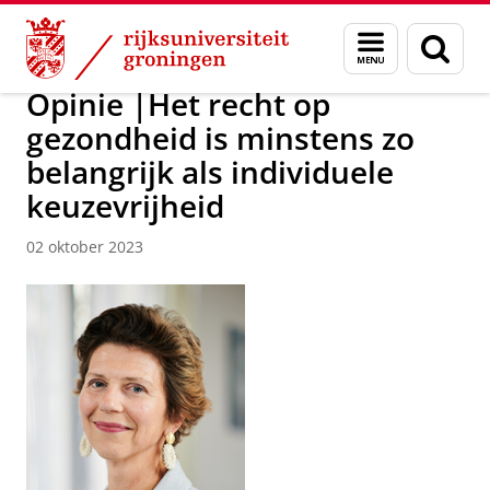
Skip
Skip
Over ons
Actueel
Nieuws
Menu
Zoek
to
to
en
Content
Navigation
zoeken
Opinie |Het recht op
gezondheid is minstens zo
belangrijk als individuele
keuzevrijheid
02 oktober 2023