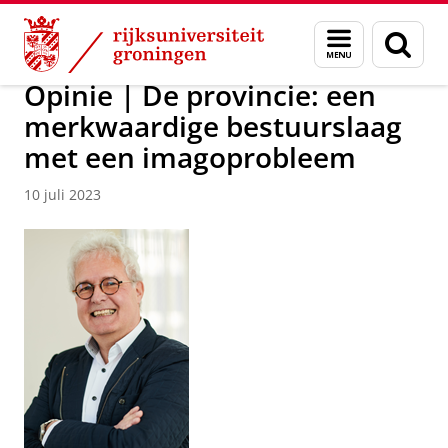
Skip
Skip
Over ons
Actueel
Nieuws
Menu
Zoek
to
to
en
Content
Navigation
zoeken
Opinie | De provincie: een
merkwaardige bestuurslaag
met een imagoprobleem
10 juli 2023