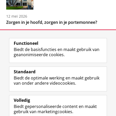
12 mei 2026
Zorgen in je hoofd, zorgen in je portemonnee?
Functioneel
Biedt de basisfuncties en maakt gebruik van
geanonimiseerde cookies.
F
L
R
I
Y
Volg de RUG
a
i
S
n
o
Standaard
c
n
S
s
u
Biedt de optimale werking en maakt gebruik
e
k
-
t
T
Studiekiezers
van onder andere videocookies.
b
e
f
a
u
Maatschappij/bedrijven
o
d
e
g
b
o
I
e
r
e
Alumni
k
n
d
a
-
Volledig
p
-
R
m
k
Biedt gepersonaliseerde content en maakt
Over ons
a
p
i
-
a
gebruik van marketingcookies.
g
a
j
a
n