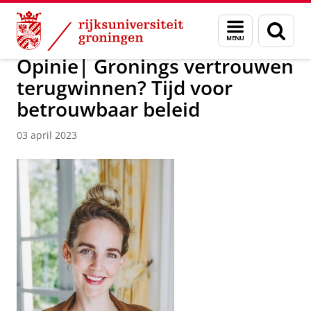
Skip
Skip
Over ons
Actueel
Nieuws
Menu
Zoek
to
to
en
Content
Navigation
zoeken
Opinie| Gronings vertrouwen
terugwinnen? Tijd voor
betrouwbaar beleid
03 april 2023