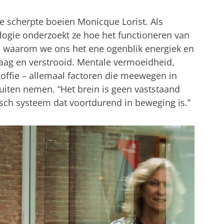
le scherpte boeien Monicque Lorist. Als
logie onderzoekt ze hoe het functioneren van
n: waarom we ons het ene ogenblik energiek en
traag en verstrooid. Mentale vermoeidheid,
koffie – allemaal factoren die meewegen in
iten nemen. “Het brein is geen vaststaand
isch systeem dat voortdurend in beweging is.”