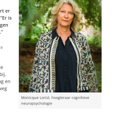
rt er
“Er is
agen
.”
ra
de
ij.
ug en
rweg
Monicque Lorist, hoogleraar cognitieve
neuropsychologie