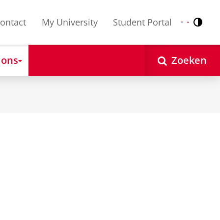
ontact
My University
Student Portal
Contr
Nederlands
English
 ons
Zoeken