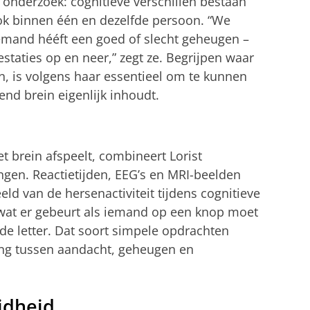
s onderzoek: cognitieve verschillen bestaan
ok binnen één en dezelfde persoon. “We
 iemand hééft een goed of slecht geheugen –
staties op en neer,” zegt ze. Begrijpen waar
 is volgens haar essentieel om te kunnen
nd brein eigenlijk inhoudt.
et brein afspeelt, combineert Lorist
en. Reactietijden, EEG’s en MRI-beelden
ld van de hersenactiviteit tijdens cognitieve
s wat er gebeurt als iemand op een knop moet
de letter. Dat soort simpele opdrachten
ng tussen aandacht, geheugen en
idheid