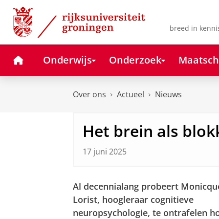
Skip
Skip
to
to
Content
Navigation
breed in kenni
Home
Onderwijs
Onderzoek
Maatsch
Over ons
Actueel
Nieuws
Het brein als blo
17 juni 2025
Al decennialang probeert Monicqu
Lorist, hoogleraar cognitieve
neuropsychologie, te ontrafelen h