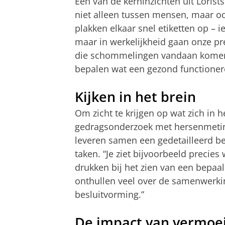
Een van de kerninzichten uit Lorist
niet alleen tussen mensen, maar o
plakken elkaar snel etiketten op –
maar in werkelijkheid gaan onze pre
die schommelingen vandaan komen,
bepalen wat een gezond functionere
Kijken in het brein
Om zicht te krijgen op wat zich in h
gedragsonderzoek met hersenmeting
leveren samen een gedetailleerd bee
taken. “Je ziet bijvoorbeeld precie
drukken bij het zien van een bepaal
onthullen veel over de samenwerki
besluitvorming.”
De impact van vermoe