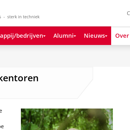
C
s - sterk in techniek
appij/bedrijven
Alumni
Nieuws
Over
kkentoren
e
oe