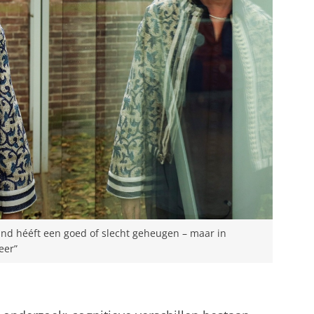
and hééft een goed of slecht geheugen – maar in
eer”