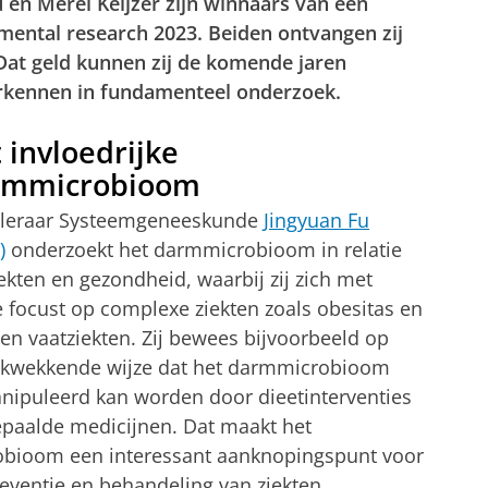
 en Merel Keijzer zijn winnaars van een
ntal research 2023. Beiden ontvangen zij
Dat geld kunnen zij de komende jaren
rkennen in fundamenteel onderzoek.
 invloedrijke
rmmicrobioom
leraar Systeemgeneeskunde
Jingyuan Fu
)
onderzoekt het darmmicrobioom in relatie
iekten en gezondheid, waarbij zij zich met
focust op complexe ziekten zoals obesitas en
 en vaatziekten. Zij bewees bijvoorbeeld op
ukwekkende wijze dat het darmmicrobioom
ipuleerd kan worden door dieetinterventies
paalde medicijnen. Dat maakt het
obioom een interessant aanknopingspunt voor
eventie en behandeling van ziekten.