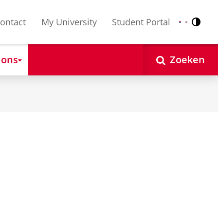
ontact
My University
Student Portal
Contr
Nederlands
English
 ons
Zoeken