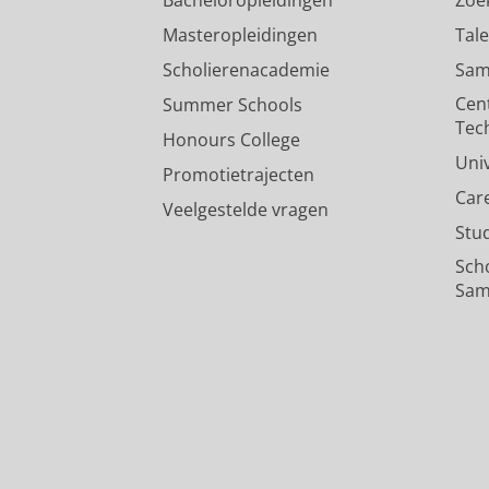
Bacheloropleidingen
Zoe
Masteropleidingen
Tal
Scholierenacademie
Sam
Cen
Summer Schools
Tec
Honours College
Uni
Promotietrajecten
Car
Veelgestelde vragen
Stu
Sch
Sam