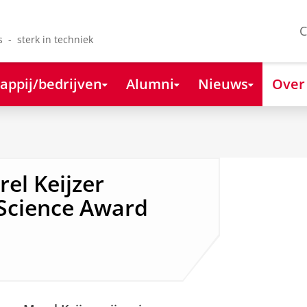
C
s - sterk in techniek
appij/bedrijven
Alumni
Nieuws
Over
el Keijzer
cience Award