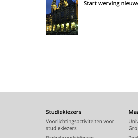
Start werving nieuw
Studiekiezers
Maa
Voorlichtingsactiviteiten voor
Univ
studiekiezers
Gro