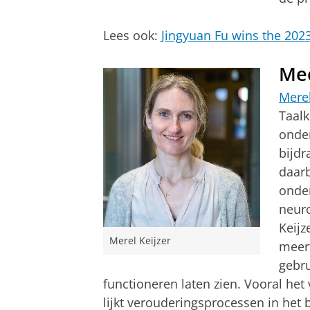
Lees ook:
Jingyuan Fu wins the 2
Mee
Merel
Taalk
onder
bijdr
daarb
onde
neur
Keijz
Merel Keijzer
meert
gebru
functioneren laten zien. Vooral het
lijkt verouderingsprocessen in het 