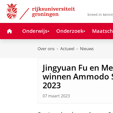
Skip
Skip
to
to
Content
Navigation
breed in kenni
Home
Onderwijs
Onderzoek
Maatsch
Over ons
Actueel
Nieuws
Jingyuan Fu en Mer
winnen Ammodo S
2023
07 maart 2023