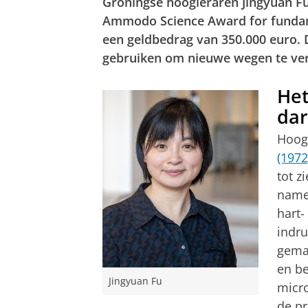
Groningse hoogleraren Jingyuan Fu
Ammodo Science Award for fundame
een geldbedrag van 350.000 euro. 
gebruiken om nieuwe wegen te ve
Het
da
Hoog
(1972
tot z
name 
hart-
indr
geman
en be
Jingyuan Fu
micr
de pr