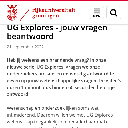
Skip
Skip
Over ons
Actueel
Nieuws
Menu
Zoek
to
to
en
Content
Navigation
zoeken
UG Explores - jouw vragen
beantwoord
21 september 2022
Heb jij weleens een brandende vraag? In onze
nieuwe serie, UG Explores, vragen we onze
onderzoekers om snel en eenvoudig antwoord te
geven op jouw wetenschappelijke vragen! De video's
duren 1 minuut, dus binnen 60 seconden heb jij je
antwoord.
Wetenschap en onderzoek lijken soms wat
intimiderend. Daarom willen we met UG Explores
wetenschap toegankelijk en benaderbaar maken