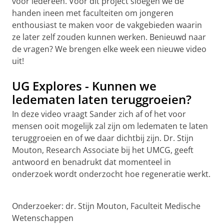
voor iedereen. Voor dit project sloegen we de
handen ineen met faculteiten om jongeren
enthousiast te maken voor de vakgebieden waarin
ze later zelf zouden kunnen werken. Benieuwd naar
de vragen? We brengen elke week een nieuwe video
uit!
UG Explores - Kunnen we
ledematen laten teruggroeien?
In deze video vraagt Sander zich af of het voor
mensen ooit mogelijk zal zijn om ledematen te laten
teruggroeien en of we daar dichtbij zijn. Dr. Stijn
Mouton, Research Associate bij het UMCG, geeft
antwoord en benadrukt dat momenteel in
onderzoek wordt onderzocht hoe regeneratie werkt.
UG Eplores #2 | University of Groningen
Pas uw cookie instellingen aan
om deze
video te zien
Onderzoeker: dr. Stijn Mouton, Faculteit Medische
Wetenschappen