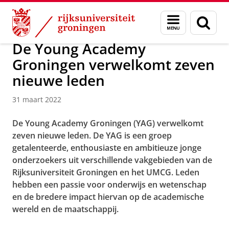
Skip
Skip
Over ons
Actueel
Nieuws
Menu
Zoek
to
to
en
Content
Navigation
zoeken
De Young Academy
Groningen verwelkomt zeven
nieuwe leden
31 maart 2022
De Young Academy Groningen (YAG) verwelkomt
zeven nieuwe leden. De YAG is een groep
getalenteerde, enthousiaste en ambitieuze jonge
onderzoekers uit verschillende vakgebieden van de
Rijksuniversiteit Groningen en het UMCG. Leden
hebben een passie voor onderwijs en wetenschap
en de bredere impact hiervan op de academische
wereld en de maatschappij.