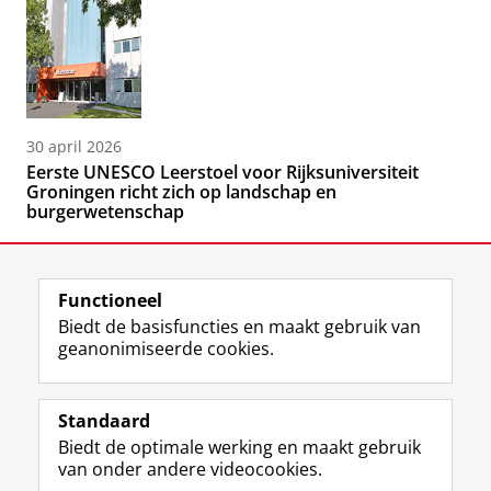
30 april 2026
Eerste UNESCO Leerstoel voor Rijksuniversiteit
Groningen richt zich op landschap en
burgerwetenschap
Functioneel
Biedt de basisfuncties en maakt gebruik van
geanonimiseerde cookies.
F
L
R
I
Y
Volg de RUG
a
i
S
n
o
Standaard
c
n
S
s
u
Biedt de optimale werking en maakt gebruik
e
k
-
t
T
Studiekiezers
van onder andere videocookies.
b
e
f
a
u