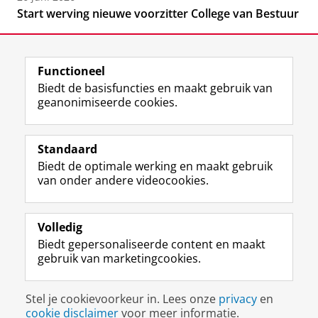
Start werving nieuwe voorzitter College van Bestuur
Functioneel
Biedt de basisfuncties en maakt gebruik van
geanonimiseerde cookies.
F
L
R
I
Y
Volg de RUG
a
i
S
n
o
Standaard
c
n
S
s
u
Biedt de optimale werking en maakt gebruik
e
k
-
t
T
Studiekiezers
van onder andere videocookies.
b
e
f
a
u
Maatschappij/bedrijven
o
d
e
g
b
o
I
e
r
e
Alumni
k
n
d
a
-
Volledig
p
-
R
m
k
Biedt gepersonaliseerde content en maakt
Over ons
a
p
i
-
a
gebruik van marketingcookies.
g
a
j
a
n
i
g
k
c
a
Disclaimer & Copyright
Privacy
Cookies
n
i
s
c
a
Stel je cookievoorkeur in. Lees onze
privacy
en
Inloggen
a
n
u
o
l
cookie disclaimer
voor meer informatie.