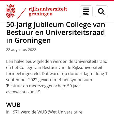
Skip
Skip
Over ons
Actueel
Nieuws
Menu
Zoek
to
to
en
Content
Navigation
zoeken
50-jarig jubileum College van
Bestuur en Universiteitsraad
in Groningen
22 augustus 2022
Een halve eeuw geleden werden de Universiteitsraad
en het College van Bestuur van de Rijksuniversiteit
formeel ingesteld. Dat wordt op donderdagmiddag 1
september 2022 gevierd met het symposium
‘Bestuur en medezeggenschap: 50 jaar
evenwichtskunst!’
WUB
In 1971 werd de WUB (Wet Universitaire