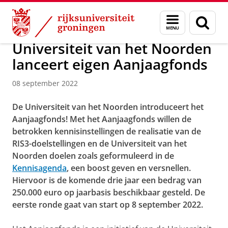
Skip
Skip
Over ons
Actueel
Nieuws
Menu
Zoek
to
to
en
Content
Navigation
zoeken
Universiteit van het Noorden
lanceert eigen Aanjaagfonds
08 september 2022
De Universiteit van het Noorden introduceert het
Aanjaagfonds! Met het Aanjaagfonds willen de
betrokken kennisinstellingen de realisatie van de
RIS3-doelstellingen en de Universiteit van het
Noorden doelen zoals geformuleerd in de
Kennisagenda
, een boost geven en versnellen.
Hiervoor is de komende drie jaar een bedrag van
250.000 euro op jaarbasis beschikbaar gesteld. De
eerste ronde gaat van start op 8 september 2022.