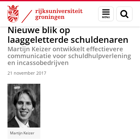
Skip
Skip
Over ons
Actueel
Nieuws
Menu
Zoek
to
to
en
Content
Navigation
zoeken
Nieuwe blik op
laaggeletterde schuldenaren
Martijn Keizer ontwikkelt effectievere
communicatie voor schuldhulpverlening
en incassobedrijven
21 november 2017
Martijn Keizer