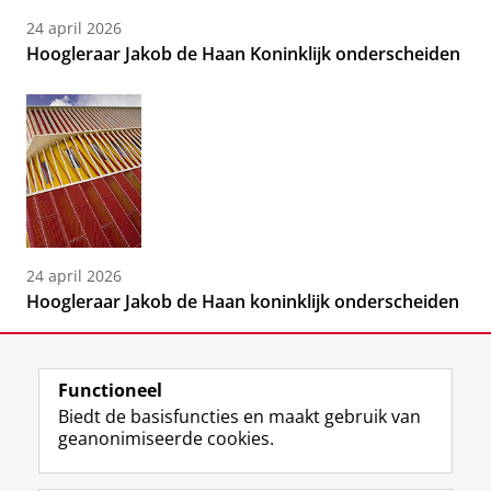
24 april 2026
Hoogleraar Jakob de Haan Koninklijk onderscheiden
24 april 2026
Hoogleraar Jakob de Haan koninklijk onderscheiden
Functioneel
Biedt de basisfuncties en maakt gebruik van
geanonimiseerde cookies.
F
L
R
I
Y
Volg de RUG