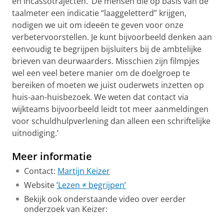
en incassotrajecten. ‘De mensen die op basis van de
taalmeter een indicatie “laaggeletterd” krijgen,
nodigen we uit om ideeën te geven voor onze
verbetervoorstellen. Je kunt bijvoorbeeld denken aan
eenvoudig te begrijpen bijsluiters bij de ambtelijke
brieven van deurwaarders. Misschien zijn filmpjes
wel een veel betere manier om de doelgroep te
bereiken of moeten we juist ouderwets inzetten op
huis-aan-huisbezoek. We weten dat contact via
wijkteams bijvoorbeeld leidt tot meer aanmeldingen
voor schuldhulpverlening dan alleen een schriftelijke
uitnodiging.’
Meer informatie
Contact:
Martijn Keizer
Website
‘Lezen ≠ begrijpen’
Bekijk ook onderstaande video over eerder
onderzoek van Keizer:
Een nieuwe manier van incasseren