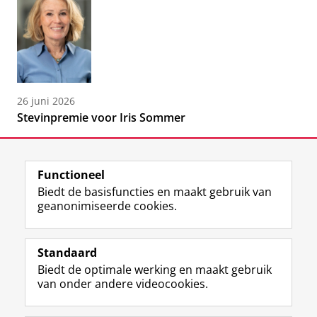
26 juni 2026
Stevinpremie voor Iris Sommer
Functioneel
Biedt de basisfuncties en maakt gebruik van
geanonimiseerde cookies.
F
L
R
I
Y
Volg de RUG
a
i
S
n
o
Standaard
c
n
S
s
u
Biedt de optimale werking en maakt gebruik
e
k
-
t
T
Studiekiezers
van onder andere videocookies.
b
e
f
a
u
Maatschappij/bedrijven
o
d
e
g
b
o
I
e
r
e