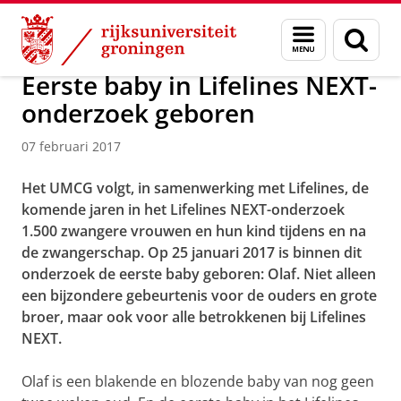
Skip
Skip
Over ons
Actueel
Nieuws
Menu
Zoek
to
to
en
Content
Navigation
zoeken
Eerste baby in Lifelines NEXT-
onderzoek geboren
07 februari 2017
Het UMCG volgt, in samenwerking met Lifelines, de
komende jaren in het Lifelines NEXT-onderzoek
1.500 zwangere vrouwen en hun kind tijdens en na
de zwangerschap. Op 25 januari 2017 is binnen dit
onderzoek de eerste baby geboren: Olaf. Niet alleen
een bijzondere gebeurtenis voor de ouders en grote
broer, maar ook voor alle betrokkenen bij Lifelines
NEXT.
Olaf is een blakende en blozende baby van nog geen