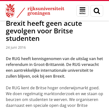
Skip
Skip
Over ons
Actueel
Nieuws
Menu
Zoek
to
to
en
Content
Navigation
zoeken
Brexit heeft geen acute
gevolgen voor Britse
studenten
24 juni 2016
De RUG heeft kennisgenomen van de uitslag van het
referendum in Groot-Brittannië. De RUG verwacht
een aantrekkelijke internationale universiteit te
zullen blijven, ook bij een Brexit.
De RUG kent de Britse hoger onderwijsmarkt goed.
We doen regelmatig marktonderzoek en we staan op
beurzen om studenten te werven. We organiseren
daarnaast een speciale open dag voor Britse