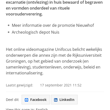
excarnatie (ontvlezing) in huis bewaard of begraven
en vormden onderdeel van rituele
voorouderverering.
Meer informatie over de promotie Nieuwhof
Archeologisch depot Nuis
Ontvlezing en voorouderverering onderdeel grafcultuur
terpbewoners
Pas uw cookie instellingen aan
om deze
video te zien
Het online videomagazine Unifocus belicht wekelijks
onderwerpen die annex zijn met de Rijksuniversiteit
Groningen, op het gebied van onderzoek (en
samenleving), studentenleven, onderwijs, beleid en
internationalisering.
Laatst gewijzigd:
17 september 2021 11:52
Deel dit
Facebook
LinkedIn
View this page in:
English