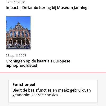
02 juni 2026
Impact | De lambrisering bij Museum Janning
28 april 2026
Groningen op de kaart als Europese
hiphophoofdstad
Functioneel
Biedt de basisfuncties en maakt gebruik van
geanonimiseerde cookies.
F
L
R
I
Y
Volg de RUG