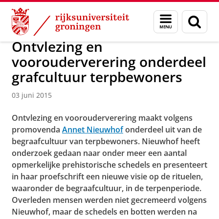
Skip
Skip
Over ons
Actueel
Nieuws
Menu
Zoek
to
to
en
Content
Navigation
zoeken
Ontvlezing en
voorouderverering onderdeel
grafcultuur terpbewoners
03 juni 2015
Ontvlezing en voorouderverering maakt volgens
promovenda
Annet Nieuwhof
onderdeel uit van de
begraafcultuur van terpbewoners. Nieuwhof heeft
onderzoek gedaan naar onder meer een aantal
opmerkelijke prehistorische schedels en presenteert
in haar proefschrift een nieuwe visie op de rituelen,
waaronder de begraafcultuur, in de terpenperiode.
Overleden mensen werden niet gecremeerd volgens
Nieuwhof, maar de schedels en botten werden na