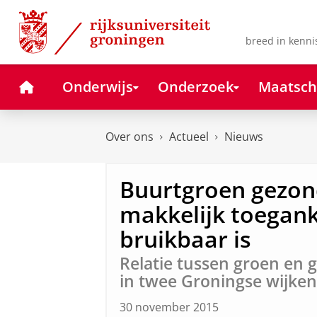
Skip
Skip
to
to
Content
Navigation
breed in kenni
Home
Onderwijs
Onderzoek
Maatsch
Over ons
Actueel
Nieuws
Buurtgroen gezond
makkelijk toegank
bruikbaar is
Relatie tussen groen en
in twee Groningse wijken
30 november 2015