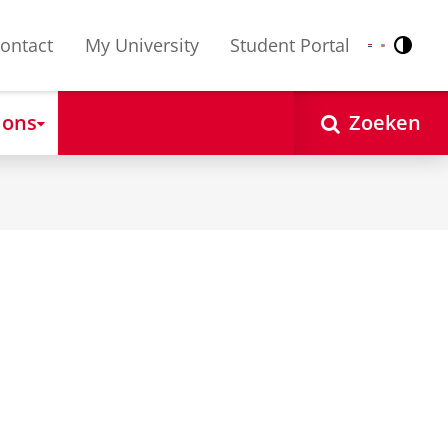
ontact
My University
Student Portal
Contr
Nederlands
English
 ons
Zoeken