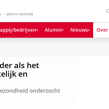
C
s - sterk in techniek
appij/bedrijven
Alumni
Nieuws
Over
er als het
elijk en
 gezondheid onderzocht