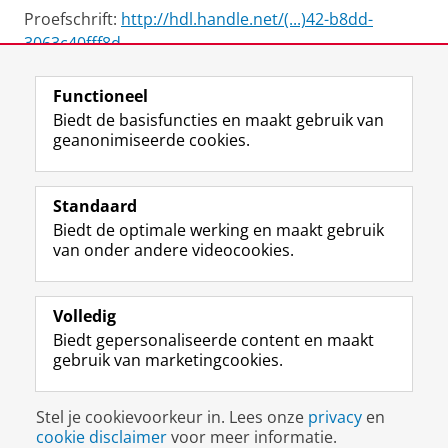
Proefschrift:
http://hdl.handle.net/(...)42-b8dd-
3063c40fff8d
Functioneel
View this page in:
English
Biedt de basisfuncties en maakt gebruik van
geanonimiseerde cookies.
F
L
R
I
Y
Volg de RUG
a
i
S
n
o
Standaard
c
n
S
s
u
Biedt de optimale werking en maakt gebruik
e
k
-
t
T
Studiekiezers
van onder andere videocookies.
b
e
f
a
u
Maatschappij/bedrijven
o
d
e
g
b
o
I
e
r
e
Alumni
k
n
d
a
-
Volledig
p
-
R
m
k
Biedt gepersonaliseerde content en maakt
Over ons
a
p
i
-
a
gebruik van marketingcookies.
g
a
j
a
n
i
g
k
c
a
Disclaimer & Copyright
Privacy
Cookies
n
i
s
c
a
Stel je cookievoorkeur in. Lees onze
privacy
en
Inloggen
a
n
u
o
l
cookie disclaimer
voor meer informatie.