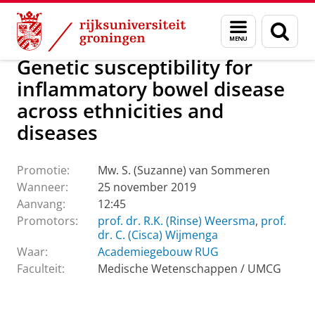
Skip
Skip
Over ons
Actueel
Evenementen
Promoties
Menu
Zoek
to
to
en
Content
Navigation
zoeken
Genetic susceptibility for
inflammatory bowel disease
across ethnicities and
diseases
Promotie:
Mw. S. (Suzanne) van Sommeren
Wanneer:
25 november 2019
Aanvang:
12:45
Promotors:
prof. dr. R.K. (Rinse) Weersma
,
prof.
dr. C. (Cisca) Wijmenga
Waar:
Academiegebouw RUG
Faculteit:
Medische Wetenschappen / UMCG