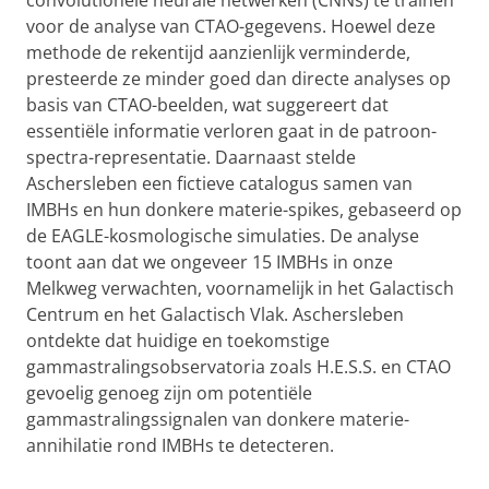
convolutionele neurale netwerken (CNNs) te trainen
voor de analyse van CTAO-gegevens. Hoewel deze
methode de rekentijd aanzienlijk verminderde,
presteerde ze minder goed dan directe analyses op
basis van CTAO-beelden, wat suggereert dat
essentiële informatie verloren gaat in de patroon-
spectra-representatie. Daarnaast stelde
Aschersleben een fictieve catalogus samen van
IMBHs en hun donkere materie-spikes, gebaseerd op
de EAGLE-kosmologische simulaties. De analyse
toont aan dat we ongeveer 15 IMBHs in onze
Melkweg verwachten, voornamelijk in het Galactisch
Centrum en het Galactisch Vlak. Aschersleben
ontdekte dat huidige en toekomstige
gammastralingsobservatoria zoals H.E.S.S. en CTAO
gevoelig genoeg zijn om potentiële
gammastralingssignalen van donkere materie-
annihilatie rond IMBHs te detecteren.