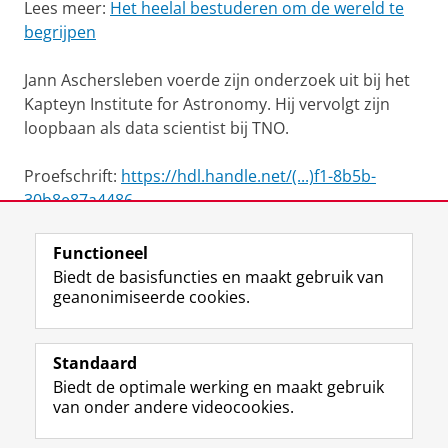
Lees meer:
Het heelal bestuderen om de wereld te
begrijpen
Jann Aschersleben voerde zijn onderzoek uit bij het
Kapteyn Institute for Astronomy. Hij vervolgt zijn
loopbaan als data scientist bij TNO.
Proefschrift:
https://hdl.handle.net/(...)f1-8b5b-
30b8e87a4486
Functioneel
View this page in:
English
Biedt de basisfuncties en maakt gebruik van
geanonimiseerde cookies.
F
L
R
I
Y
Volg de RUG
a
i
S
n
o
Standaard
c
n
S
s
u
Biedt de optimale werking en maakt gebruik
e
k
-
t
T
Studiekiezers
van onder andere videocookies.
b
e
f
a
u
Maatschappij/bedrijven
o
d
e
g
b