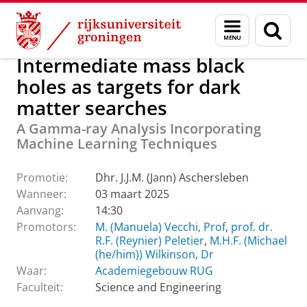
Skip
Skip
Over ons
Actueel
Evenementen
Promoties
Menu
Zoek
to
to
en
Content
Navigation
zoeken
Intermediate mass black
holes as targets for dark
matter searches
A Gamma-ray Analysis Incorporating
Machine Learning Techniques
Promotie:
Dhr. J.J.M. (Jann) Aschersleben
Wanneer:
03 maart 2025
Aanvang:
14:30
Promotors:
M. (Manuela) Vecchi, Prof
,
prof. dr.
R.F. (Reynier) Peletier
,
M.H.F. (Michael
(he/him)) Wilkinson, Dr
Waar:
Academiegebouw RUG
Faculteit:
Science and Engineering