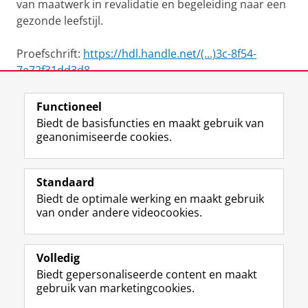
van maatwerk in revalidatie en begeleiding naar een
gezonde leefstijl.
Proefschrift:
https://hdl.handle.net/(...)3c-8f54-
7e72f31dd3d8
Functioneel
View this page in:
English
Biedt de basisfuncties en maakt gebruik van
geanonimiseerde cookies.
F
L
R
I
Y
Volg de RUG
a
i
S
n
o
Standaard
c
n
S
s
u
Biedt de optimale werking en maakt gebruik
e
k
-
t
T
Studiekiezers
van onder andere videocookies.
b
e
f
a
u
Maatschappij/bedrijven
o
d
e
g
b
o
I
e
r
e
Alumni
k
n
d
a
-
Volledig
p
-
R
m
k
Biedt gepersonaliseerde content en maakt
Over ons
a
p
i
-
a
gebruik van marketingcookies.
g
a
j
a
n