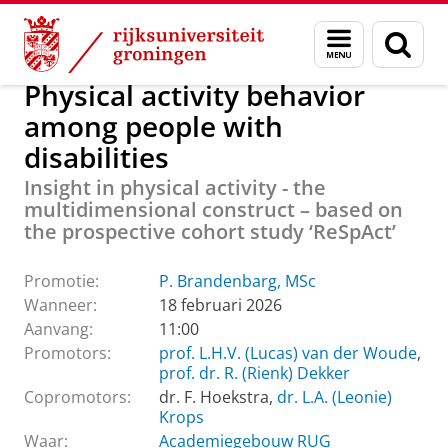
Skip
Skip
Over ons
Actueel
Evenementen
Promoties
Menu
Zoek
to
to
en
Content
Navigation
zoeken
Physical activity behavior
among people with
disabilities
Insight in physical activity - the
multidimensional construct – based on
the prospective cohort study ‘ReSpAct’
Promotie:
P. Brandenbarg, MSc
Wanneer:
18 februari 2026
Aanvang:
11:00
Promotors:
prof. L.H.V. (Lucas) van der Woude
,
prof. dr. R. (Rienk) Dekker
Copromotors:
dr. F. Hoekstra,
dr. L.A. (Leonie)
Krops
Waar:
Academiegebouw RUG