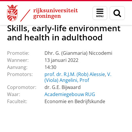
Skip
Skip
Over ons
Actueel
Evenementen
Promoties
Menu
Zoek
to
to
en
Content
Navigation
zoeken
Skills, early-life environment
and health in adulthood
Promotie:
Dhr. G. (Gianmaria) Niccodemi
Wanneer:
13 januari 2022
Aanvang:
14:30
Promotors:
prof. dr. R.J.M. (Rob) Alessie
,
V.
(Viola) Angelini, Prof
Copromotor:
dr. G.E. Bijwaard
Waar:
Academiegebouw RUG
Faculteit:
Economie en Bedrijfskunde