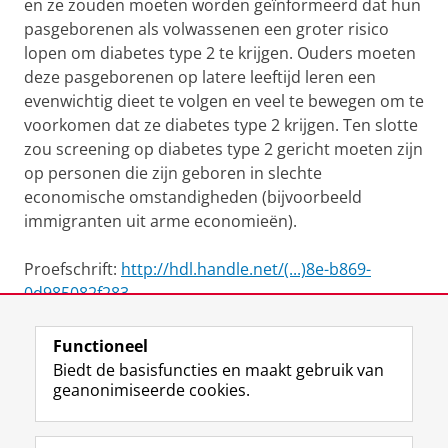
en ze zouden moeten worden geïnformeerd dat hun
pasgeborenen als volwassenen een groter risico
lopen om diabetes type 2 te krijgen. Ouders moeten
deze pasgeborenen op latere leeftijd leren een
evenwichtig dieet te volgen en veel te bewegen om te
voorkomen dat ze diabetes type 2 krijgen. Ten slotte
zou screening op diabetes type 2 gericht moeten zijn
op personen die zijn geboren in slechte
economische omstandigheden (bijvoorbeeld
immigranten uit arme economieën).
Proefschrift:
http://hdl.handle.net/(...)8e-b869-
0d985082f283
Functioneel
View this page in:
English
Biedt de basisfuncties en maakt gebruik van
geanonimiseerde cookies.
F
L
R
I
Y
Volg de RUG
a
i
S
n
o