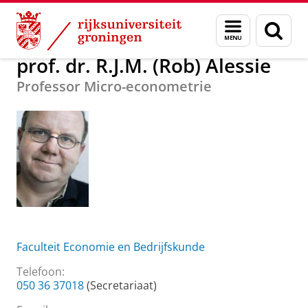
Skip
Skip
Over ons
prof. dr. R.J.M. (Rob) Alessie
Menu
Zoek
to
to
en
Content
Navigation
zoeken
prof. dr. R.J.M. (Rob) Alessie
Professor Micro-econometrie
Faculteit Economie en Bedrijfskunde
Telefoon:
050 36 37018
(Secretariaat)