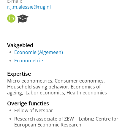
E-mail:
r.j.m.alessie@rug.nl
O
R
R
e
C
s
I
e
D
a
Vakgebied
r
Economie (Algemeen)
c
h
Econometrie
P
o
Expertise
r
Micro-econometrics, Consumer economics,
t
Household saving behavior, Economics of
a
ageing, Labor economics, Health economics
l
Overige functies
Fellow of Netspar
Research associate of ZEW – Leibniz Centre for
European Economic Research